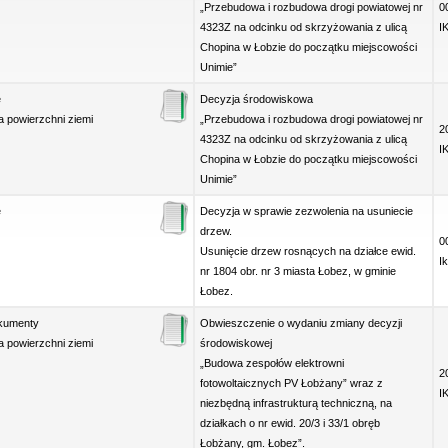
„Przebudowa i rozbudowa drogi powiatowej nr
0
4323Z na odcinku od skrzyżowania z ulicą
I
Chopina w Łobzie do początku miejscowości
Unimie”
e
Decyzja środowiskowa
 powierzchni ziemi
„Przebudowa i rozbudowa drogi powiatowej nr
2
4323Z na odcinku od skrzyżowania z ulicą
I
Chopina w Łobzie do początku miejscowości
Unimie”
e
Decyzja w sprawie zezwolenia na usuniecie
drzew.
0
Usunięcie drzew rosnących na działce ewid.
I
nr 1804 obr. nr 3 miasta Łobez, w gminie
Łobez.
okumenty
Obwieszczenie o wydaniu zmiany decyzji
 powierzchni ziemi
środowiskowej
„Budowa zespołów elektrowni
2
fotowoltaicznych PV Łobżany” wraz z
I
niezbędną infrastrukturą techniczną, na
działkach o nr ewid. 20/3 i 33/1 obręb
Łobżany, gm. Łobez”.