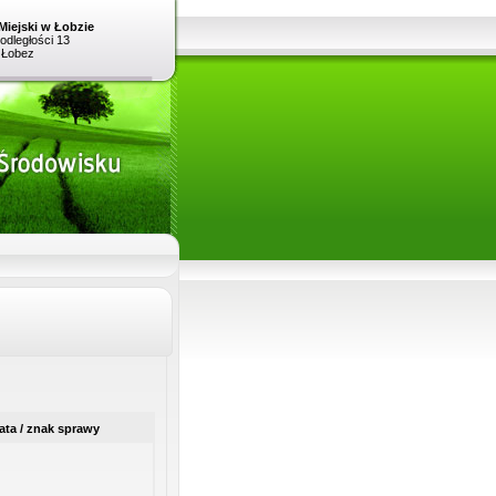
Miejski w Łobzie
podległości 13
 Łobez
ata / znak sprawy