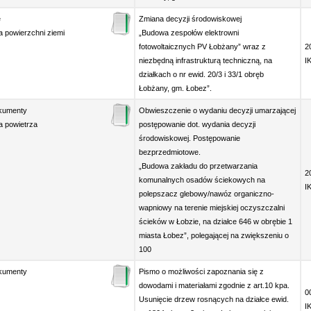
e
Zmiana decyzji środowiskowej
 powierzchni ziemi
„Budowa zespołów elektrowni
fotowoltaicznych PV Łobżany” wraz z
2
niezbędną infrastrukturą techniczną, na
I
działkach o nr ewid. 20/3 i 33/1 obręb
Łobżany, gm. Łobez”.
okumenty
Obwieszczenie o wydaniu decyzji umarzającej
 powietrza
postępowanie dot. wydania decyzji
środowiskowej. Postępowanie
bezprzedmiotowe.
„Budowa zakładu do przetwarzania
2
komunalnych osadów ściekowych na
I
polepszacz glebowy/nawóz organiczno-
wapniowy na terenie miejskiej oczyszczalni
ścieków w Łobzie, na działce 646 w obrębie 1
miasta Łobez”, polegającej na zwiększeniu o
100
okumenty
Pismo o możliwości zapoznania się z
dowodami i materiałami zgodnie z art.10 kpa.
0
Usunięcie drzew rosnących na działce ewid.
I