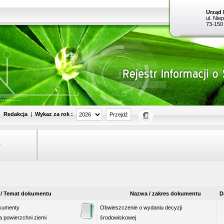
Urząd 
ul. Nie
73-150
Wykaz za rok :
|
Redakcja
|
w
›
 / Temat dokumentu
Nazwa / zakres dokumentu
D
okumenty
Obwieszczenie o wydaniu decyzji
 powierzchni ziemi
środowiskowej