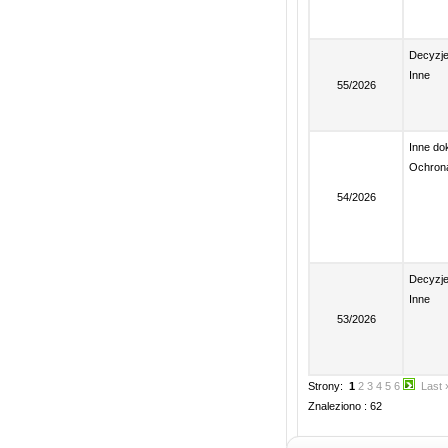
Decyzj
Inne
55/2026
Inne d
Ochrona
54/2026
Decyzj
Inne
53/2026
Strony:
1
2
3
4
5
6
Last 
Znaleziono : 62