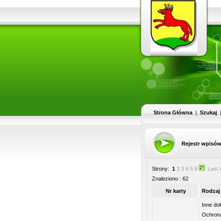
Strona Główna
|
Szukaj
Rejestr wpisó
Strony:
1
2
3
4
5
6
Last 
Znaleziono : 62
Nr karty
Rodzaj
Inne d
Ochrona