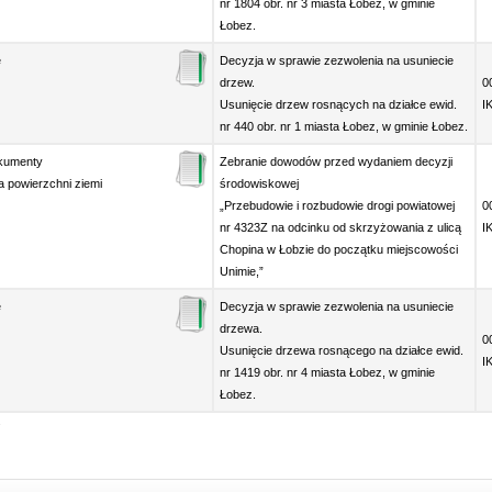
nr 1804 obr. nr 3 miasta Łobez, w gminie
Łobez.
e
Decyzja w sprawie zezwolenia na usuniecie
drzew.
0
Usunięcie drzew rosnących na działce ewid.
I
nr 440 obr. nr 1 miasta Łobez, w gminie Łobez.
okumenty
Zebranie dowodów przed wydaniem decyzji
 powierzchni ziemi
środowiskowej
„Przebudowie i rozbudowie drogi powiatowej
0
nr 4323Z na odcinku od skrzyżowania z ulicą
I
Chopina w Łobzie do początku miejscowości
Unimie,”
e
Decyzja w sprawie zezwolenia na usuniecie
drzewa.
0
Usunięcie drzewa rosnącego na działce ewid.
I
nr 1419 obr. nr 4 miasta Łobez, w gminie
Łobez.
›